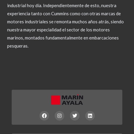
industrial hoy día. Independientemente de esto, nuestra
experiencia tanto con Cummins como con otras marcas de
motores industriales se remonta muchos años atrás, siendo
nuestra mayor especialidad el sector de los motores
marinos, montados fundamentalmente en embarcaciones
pesqueras.
F
I
T
L
a
n
w
i
c
s
i
n
e
t
t
k
b
a
t
e