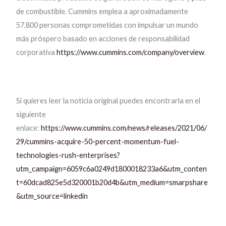
de combustible. Cummins emplea a aproximadamente
57.800 personas comprometidas con impulsar un mundo
más próspero basado en acciones de responsabilidad
corporativa
https://www.cummins.com/company/overview
.
Si quieres leer la noticia original puedes encontrarla en el
siguiente
enlace:
https://www.cummins.com/news/releases/2021/06/
29/cummins-acquire-50-percent-momentum-fuel-
technologies-rush-enterprises?
utm_campaign=6059c6a0249d1800018233a6&utm_conten
t=60dcad825e5d320001b20d4b&utm_medium=smarpshare
&utm_source=linkedin